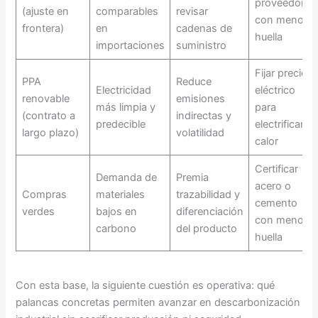
proveedores
(ajuste en
comparables
revisar
con menor
frontera)
en
cadenas de
huella
importaciones
suministro
Fijar precio
PPA
Reduce
Electricidad
eléctrico
renovable
emisiones
más limpia y
para
(contrato a
indirectas y
predecible
electrificar
largo plazo)
volatilidad
calor
Certificar
Demanda de
Premia
acero o
Compras
materiales
trazabilidad y
cemento
verdes
bajos en
diferenciación
con menor
carbono
del producto
huella
Con esta base, la siguiente cuestión es operativa: qué
palancas concretas permiten avanzar en descarbonización