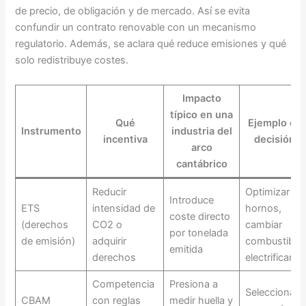
de precio, de obligación y de mercado. Así se evita
confundir un contrato renovable con un mecanismo
regulatorio. Además, se aclara qué reduce emisiones y qué
solo redistribuye costes.
Impacto
típico en una
Qué
Ejemplo de
Instrumento
industria del
incentiva
decisión
arco
cantábrico
Reducir
Optimizar
Introduce
ETS
intensidad de
hornos,
coste directo
(derechos
CO2 o
cambiar
por tonelada
de emisión)
adquirir
combustible,
emitida
derechos
electrificar
Competencia
Presiona a
Seleccionar
CBAM
con reglas
medir huella y