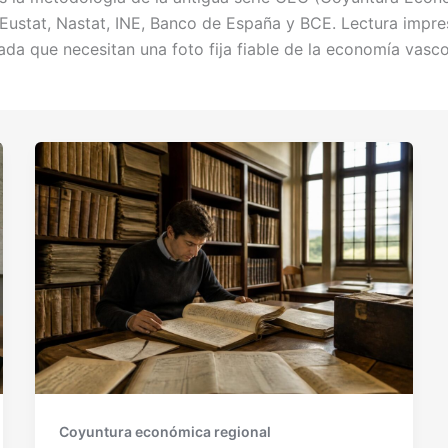
ustat, Nastat, INE, Banco de España y BCE. Lectura impres
zada que necesitan una foto fija fiable de la economía vasc
Coyuntura económica regional