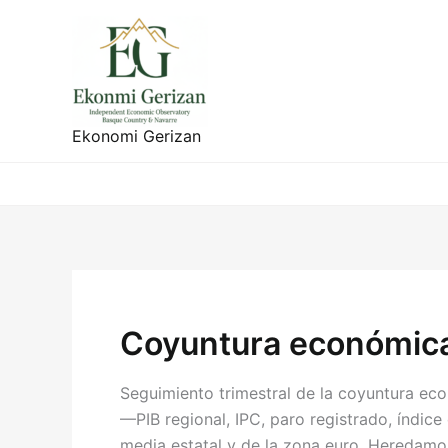
Ir
al
contenido
Ekonomi Gerizan
Coyuntura económica
Seguimiento trimestral de la coyuntura eco
—PIB regional, IPC, paro registrado, índic
media estatal y de la zona euro. Heredamo