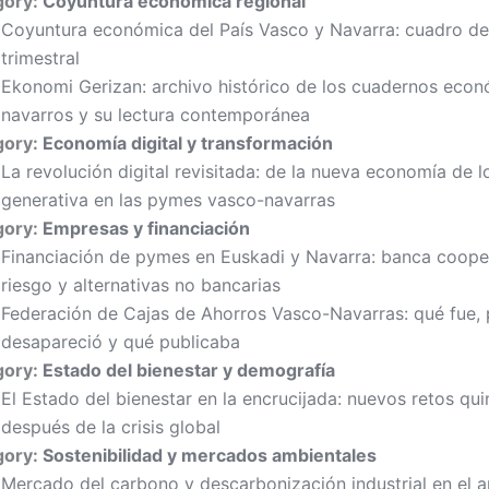
gory:
Coyuntura económica regional
Coyuntura económica del País Vasco y Navarra: cuadro d
trimestral
Ekonomi Gerizan: archivo histórico de los cuadernos eco
navarros y su lectura contemporánea
gory:
Economía digital y transformación
La revolución digital revisitada: de la nueva economía de l
generativa en las pymes vasco-navarras
gory:
Empresas y financiación
Financiación de pymes en Euskadi y Navarra: banca cooper
riesgo y alternativas no bancarias
Federación de Cajas de Ahorros Vasco-Navarras: qué fue,
desapareció y qué publicaba
gory:
Estado del bienestar y demografía
El Estado del bienestar en la encrucijada: nuevos retos qu
después de la crisis global
gory:
Sostenibilidad y mercados ambientales
Mercado del carbono y descarbonización industrial en el a