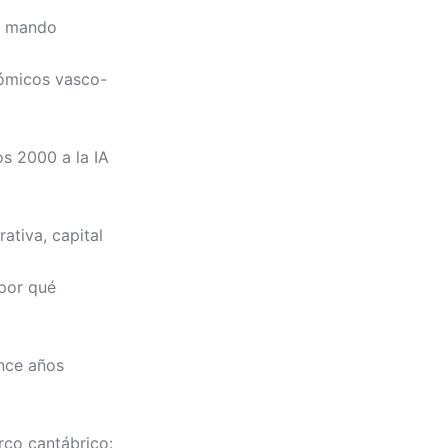
e mando
nómicos vasco-
os 2000 a la IA
ativa, capital
 por qué
ince años
rco cantábrico: