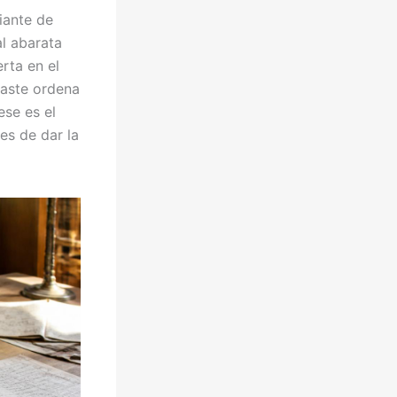
iante de
al abarata
rta en el
traste ordena
ese es el
es de dar la