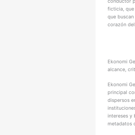
conductor p
ficticia, q
que buscan s
corazón del
Ekonomi Ger
alcance, cri
Ekonomi Ger
principal c
dispersos e
institucione
intereses y
metadatos q