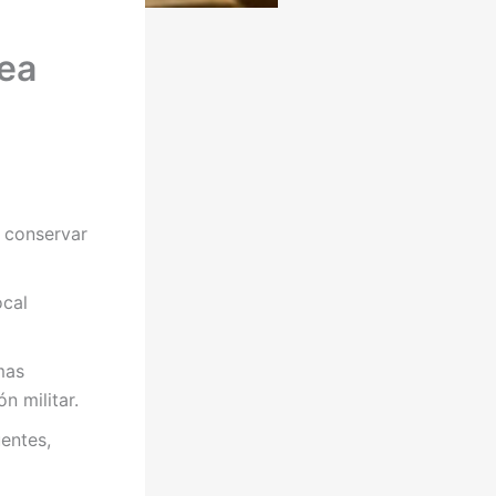
nea
 conservar
ocal
mas
n militar.
entes,