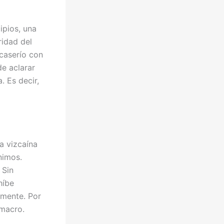
ipios, una
ridad del
 caserío con
e aclarar
. Es decir,
ía vizcaína
ónimos.
 Sin
híbe
almente. Por
macro.