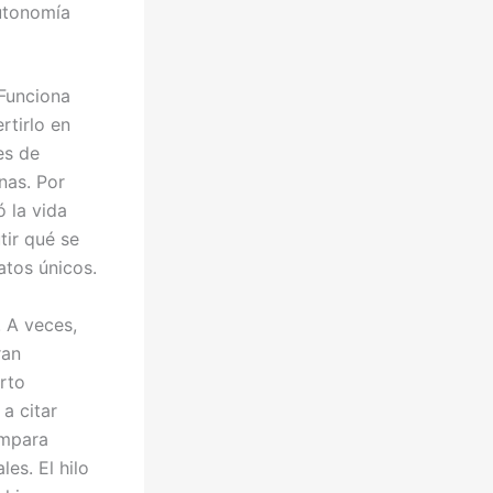
autonomía
Funciona
tirlo en
es de
nas. Por
ó la vida
tir qué se
atos únicos.
. A veces,
ran
rto
a citar
ompara
es. El hilo