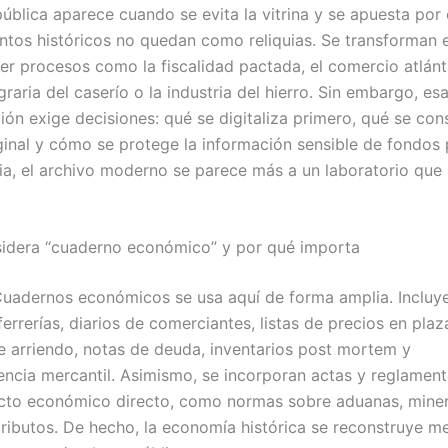
pública aparece cuando se evita la vitrina y se apuesta por e
tos históricos no quedan como reliquias. Se transforman 
er procesos como la fiscalidad pactada, el comercio atlánti
aria del caserío o la industria del hierro. Sin embargo, es
ión exige decisiones: qué se digitaliza primero, qué se con
ginal y cómo se protege la información sensible de fondos 
a, el archivo moderno se parece más a un laboratorio que 
idera “cuaderno económico” y por qué importa
Cuadernos económicos se usa aquí de forma amplia. Incluye
errerías, diarios de comerciantes, listas de precios en plaz
e arriendo, notas de deuda, inventarios post mortem y
ncia mercantil. Asimismo, se incorporan actas y reglamen
cto económico directo, como normas sobre aduanas, miner
tributos. De hecho, la economía histórica se reconstruye m