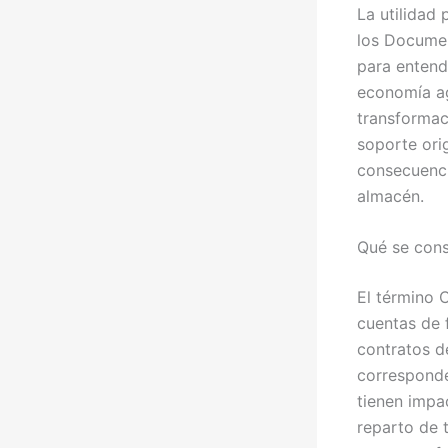
La utilidad 
los Documen
para entend
economía agr
transformac
soporte ori
consecuenci
almacén.
Qué se cons
El término 
cuentas de f
contratos d
corresponde
tienen impa
reparto de 