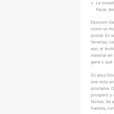
La Inves
fiscal, d
Ekonomi Ger
como un mod
postal. En 
ferrerías, r
eso, el Arc
material en
gana y qué 
En esos Doc
una nota so
proclama. O
prosperó y o
fechas. Se 
fuentes, co