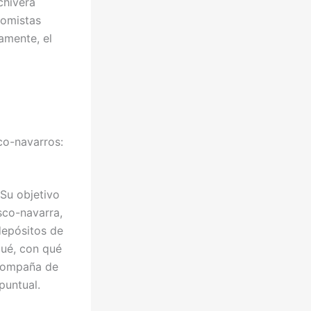
chivera
nomistas
amente, el
co-navarros:
Su objetivo
sco-navarra,
depósitos de
 qué, con qué
acompaña de
puntual.