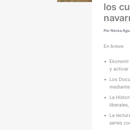
los c
navar
Por
Nerea Agui
En breve:
Ekonomi 
y activa
Los Docu
mediante 
La Histor
liberales
La lectur
series co