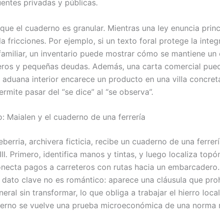
uentes privadas y públicas.
que el cuaderno es granular. Mientras una ley enuncia princ
a fricciones. Por ejemplo, si un texto foral protege la integ
familiar, un inventario puede mostrar cómo se mantiene un
ros y pequeñas deudas. Además, una carta comercial pued
 aduana interior encarece un producto en una villa concreta
ermite pasar del “se dice” al “se observa”.
: Maialen y el cuaderno de una ferrería
berria, archivera ficticia, recibe un cuaderno de una ferrer
III. Primero, identifica manos y tintas, y luego localiza top
necta pagos a carreteros con rutas hacia un embarcadero.
 dato clave no es romántico: aparece una cláusula que pro
eral sin transformar, lo que obliga a trabajar el hierro loc
derno se vuelve una prueba microeconómica de una norma 