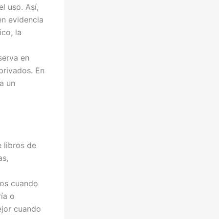
l uso. Así,
en evidencia
co, la
a
serva en
privados. En
a un
 libros de
as,
tos cuando
ía o
ejor cuando