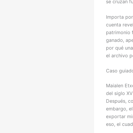
se cruzan f
Importa por
cuenta revel
patrimonio 
ganado, ape
por qué una
el archivo p
Caso guiado
Maialen Etxe
del siglo XV
Después, co
embargo, el
exportar min
eso, el cua