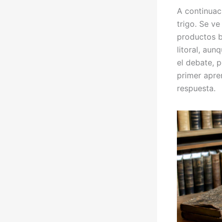
A continuac
trigo. Se ve
productos b
litoral, aun
el debate, p
primer apre
respuesta.