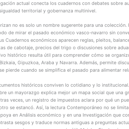
tigación actual conecta los cuadernos con debates sobre 
esigualdad territorial y gobernanza multinivel.
izan no es solo un nombre sugerente para una colección. 
o de mirar el pasado económico vasco-navarro sin conver
sus Cuadernos económicos aparecen reglas, pleitos, balanc
utas de cabotaje, precios del trigo o discusiones sobre adua
hivo histórico resulta útil para comprender cómo se organiz
 Bizkaia, Gipuzkoa, Araba y Navarra. Además, permite discu
se pierde cuando se simplifica el pasado para alimentar rel
umentos históricos conviven lo cotidiano y lo institucional
bre un mayorazgo explica mejor un mapa social que una g
tras veces, un registro de impuestos aclara por qué un pue
tro se estancó. Así, la lectura Contemporáneo no se limita 
apoya en Análisis económico y en una Investigación que c
ntrasta sesgos y traduce normas antiguas a preguntas actual